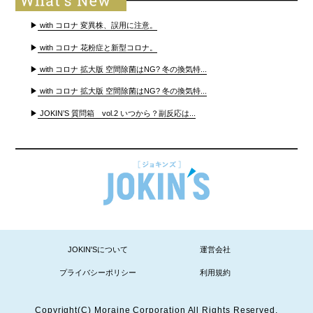
▶
with コロナ 変異株、誤用に注意。
▶
with コロナ 花粉症と新型コロナ。
▶
with コロナ 拡大版 空間除菌はNG? 冬の換気特...
▶
with コロナ 拡大版 空間除菌はNG? 冬の換気特...
▶
JOKIN’S 質問箱 vol.2 いつから？副反応は...
JOKIN'Sについて
運営会社
プライバシーポリシー
利用規約
Copyright(C) Moraine Corporation All Rights Reserved.