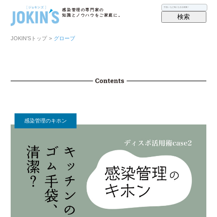
感染管理の専門家の
検索
知識とノウハウをご家庭に。
JOKIN′Sトップ
>
グローブ
感染管理のキホン