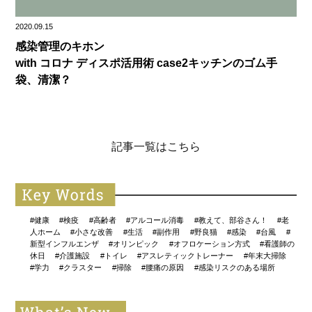
2020.09.15
感染管理のキホン
with コロナ ディスポ活用術 case2キッチンのゴム手
袋、清潔？
記事一覧はこちら
#健康
#検疫
#高齢者
#アルコール消毒
#教えて、部谷さん！
#老
人ホーム
#小さな改善
#生活
#副作用
#野良猫
#感染
#台風
#
新型インフルエンザ
#オリンピック
#オフロケーション方式
#看護師の
休日
#介護施設
#トイレ
#アスレティックトレーナー
#年末大掃除
#学力
#クラスター
#掃除
#腰痛の原因
#感染リスクのある場所