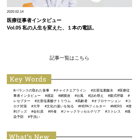
2020.02.14
医療従事者インタビュー
Vol.05 私の人生を変えた、１本の電話。
記事一覧はこちら
#バランスの取れた食事
#チャイナエアライン
#次亜塩素酸水
#医療従
事者インタビュー
#感染
#網膜炎
#台風
#詰め替え
#腹式呼吸
#
レセプター
#次亜塩素酸ナトリウム
#高齢者
#オフロケーション
#コ
ロナ対策
#大学
#文化の違いを知る
#HEPAフィルター
#MERS
#便
利グッズ
#会社員
#外食
#ジャックラッセルテリア
#ストレス
#感
染予防
#手洗い