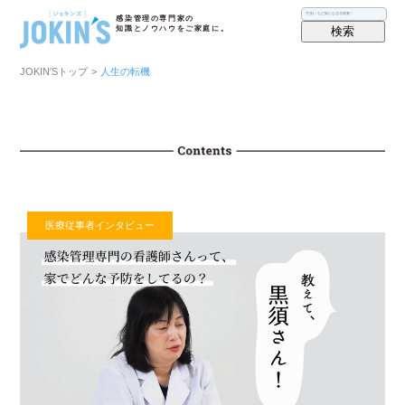
感染管理の専門家の
検索
知識とノウハウをご家庭に。
JOKIN′Sトップ
>
人生の転機
医療従事者インタビュー