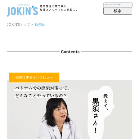
感染管理の専門家の
検索
知識とノウハウをご家庭に。
JOKIN′Sトップ
>
勉強会
医療従事者インタビュー