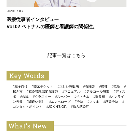
2020.07.03
医療従事者インタビュー
Vol.02 ベトナムの医師と看護師の関係性。
記事一覧はこちら
#親子向け
#咳エチケット
#正しい呼吸法
#看護師
#接種
#乾燥
#
拭き方
#感染管理認定看護師
#マニュアル
#アルコール消毒
#ディス
ポ
#台風
#クラスター
#スーパー
#ベトナム
#野良猫
#オンライ
ン授業
#間違い探し
#エンベロープ
#予防
#スマホ
#感染予防
#
コンタクトポイント
#JOKIN’S Gift
#輸入感染症