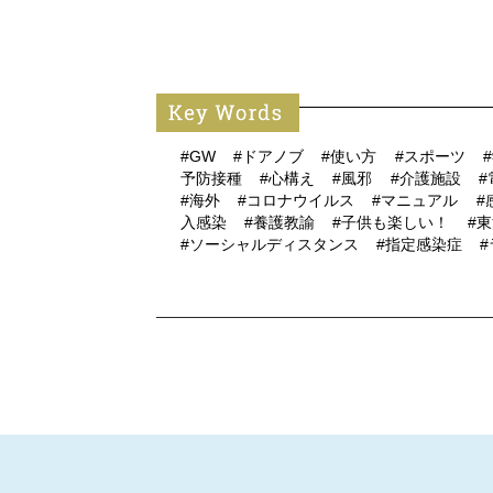
#GW
#ドアノブ
#使い方
#スポーツ
予防接種
#心構え
#風邪
#介護施設
#海外
#コロナウイルス
#マニュアル
#
入感染
#養護教諭
#子供も楽しい！
#
#ソーシャルディスタンス
#指定感染症