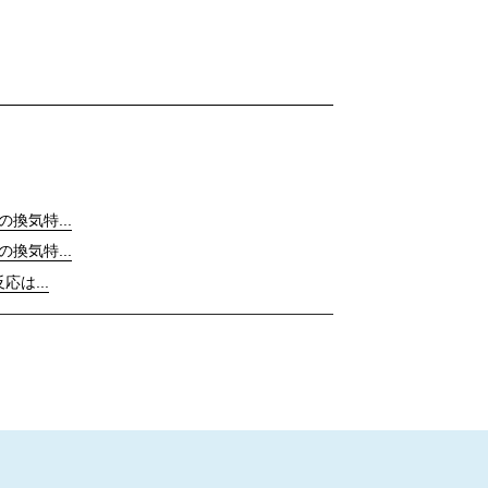
の換気特...
の換気特...
応は...