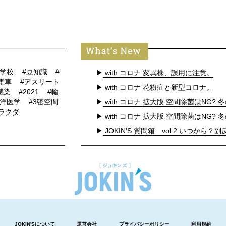
#学校
#豆知識
#
▶
with コロナ 変異株、誤用に注意。
#電車
#アスリート
▶
with コロナ 花粉症と新型コロナ。
感染
#2021
#輸
▶
with コロナ 拡大版 空間除菌はNG? 冬
東洋医学
#3密空間
#ラクダ
▶
with コロナ 拡大版 空間除菌はNG? 冬
▶
JOKIN’S 質問箱 vol.2 いつから？副反
JOKIN'Sについて
運営会社
プライバシーポリシー
利用規約