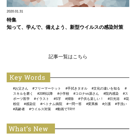
2020.01.31
特集
知って、学んで、備えよう、新型ウイルスの感染対策
記事一覧はこちら
#お父さん
#フリーマーケット
#手拭きタオル
#文化の違いを知る
#
スキルを磨く
#20時以降
#小学校
#コロナvs源さん
#院内感染
#ス
ポーツ医学
#イラスト
#S字
#掃除
#子供も楽しい！
#日光浴
#花
粉症
#感染症
#ベトナム病院
#一問一答
#変異株
#介護
#手洗い
#高齢者
#ウイルス対策
#動画でTRY!