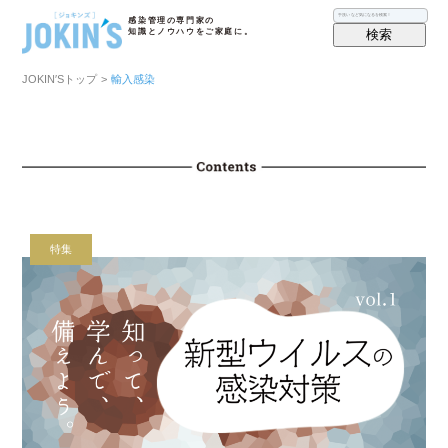
感染管理の専門家の
検索
知識とノウハウをご家庭に。
JOKIN′Sトップ
>
輸入感染
特集