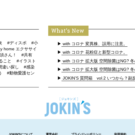
炎
#ディスポ
#小
▶
with コロナ 変異株、誤用に注意。
 home エクササイ
▶
with コロナ 花粉症と新型コロナ。
黒須さん！
#共有
▶
with コロナ 拡大版 空間除菌はNG? 冬
きること
#イラスト
間違い探し
#感染
▶
with コロナ 拡大版 空間除菌はNG? 冬
う
#動物愛護セン
▶
JOKIN’S 質問箱 vol.2 いつから？副反
JOKIN'Sについて
運営会社
プライバシーポリシー
利用規約