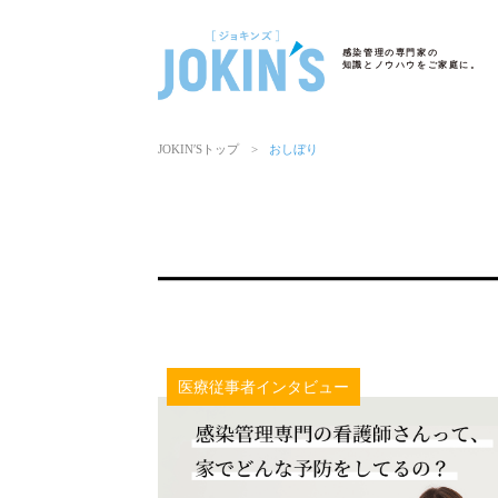
感染管理の専門家の
知識とノウハウをご家庭に。
JOKIN′Sトップ
>
おしぼり
医療従事者インタビュー