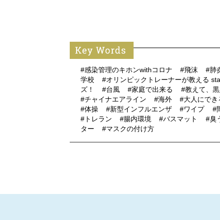
#感染管理のキホンwithコロナ
#飛沫
#肺
学校
#オリンピックトレーナーが教える stay
ズ！
#台風
#家庭で出来る
#教えて、
#チャイナエアライン
#海外
#大人にで
#体操
#新型インフルエンザ
#ワイプ
#
#トレラン
#腸内環境
#バスマット
#臭
ター
#マスクの付け方