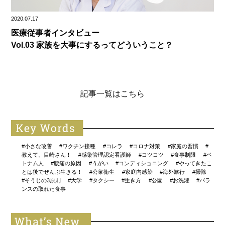
2020.07.17
医療従事者インタビュー
Vol.03 家族を大事にするってどういうこと？
記事一覧はこちら
#小さな改善
#ワクチン接種
#コレラ
#コロナ対策
#家庭の習慣
#
教えて、目崎さん！
#感染管理認定看護師
#コツコツ
#食事制限
#ベ
トナム人
#腰痛の原因
#うがい
#コンディショニング
#やってきたこ
とは後でぜんぶ生きる！
#公衆衛生
#家庭内感染
#海外旅行
#掃除
#そうじの3原則
#大学
#タクシー
#生き方
#公園
#お洗濯
#バラ
ンスの取れた食事