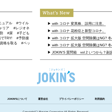
ニュアル
#ウイル
▶
with コロナ 変異株、誤用に注意。
キャリア
#レジオネ
▶
with コロナ 花粉症と新型コロナ。
予防
#尿
#子ども
▶
with コロナ 拡大版 空間除菌はNG? 冬
でTRY!
#予防接
#資格を取る
#ペッ
▶
with コロナ 拡大版 空間除菌はNG? 冬
▶
JOKIN’S 質問箱 vol.2 いつから？副反
JOKIN'Sについて
運営会社
プライバシーポリシー
利用規約
Copyright(C) Moraine Corporation All Rights Reserved.