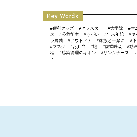
#便利グッズ
#クラスター
#大学院
#マ
ス
#公衆衛生
#うがい
#年末年始
#
ラ属菌
#アウトドア
#家族と一緒に
#
#マスク
#お弁当
#鞄
#腹式呼吸
#動画
種
#感染管理のキホン
#リンクナース
ト