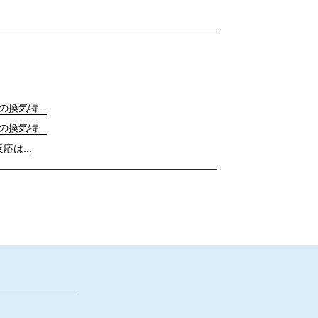
の換気特...
の換気特...
応は...