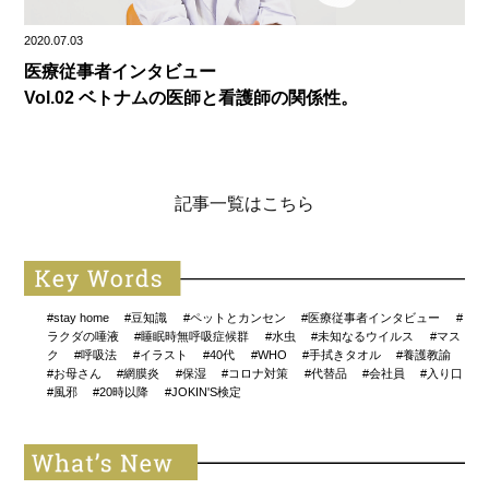
2020.07.03
医療従事者インタビュー
Vol.02 ベトナムの医師と看護師の関係性。
記事一覧はこちら
#stay home
#豆知識
#ペットとカンセン
#医療従事者インタビュー
#
ラクダの唾液
#睡眠時無呼吸症候群
#水虫
#未知なるウイルス
#マス
ク
#呼吸法
#イラスト
#40代
#WHO
#手拭きタオル
#養護教諭
#お母さん
#網膜炎
#保湿
#コロナ対策
#代替品
#会社員
#入り口
#風邪
#20時以降
#JOKIN'S検定