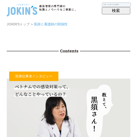
感染管理の専門家の
検索
知識とノウハウをご家庭に。
JOKIN′Sトップ
>
医師と看護師の関係性
医療従事者インタビュー