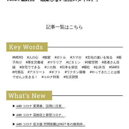
記事一覧はこちら
#MERS
#人の心
#散髪
#ボトル
#スマホ
#文化の違いを知る
#親
子向け
#厚生労働省
#マラリア
#ビタミン
#3密空間
#患者さん目
線
#自宅でできる
#ジカ熱
#日本を発信
#嘔吐
#お弁当
#SARS
#代替品
#アスリート
#ギフト
#ワクチン接種
#やってきたことは後
でぜんぶ生きる！
#コロナ対策
#生活習慣
▶
with コロナ 変異株、誤用に注意。
▶
with コロナ 花粉症と新型コロナ。
▶
with コロナ 拡大版 空間除菌はNG? 冬の換気特...