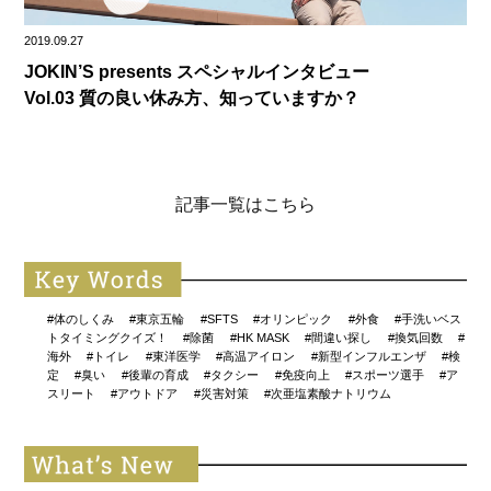
2019.09.27
JOKIN’S presents スペシャルインタビュー
Vol.03 質の良い休み方、知っていますか？
記事一覧はこちら
#体のしくみ
#東京五輪
#SFTS
#オリンピック
#外食
#手洗いベス
トタイミングクイズ！
#除菌
#HK MASK
#間違い探し
#換気回数
#
海外
#トイレ
#東洋医学
#高温アイロン
#新型インフルエンザ
#検
定
#臭い
#後輩の育成
#タクシー
#免疫向上
#スポーツ選手
#ア
スリート
#アウトドア
#災害対策
#次亜塩素酸ナトリウム