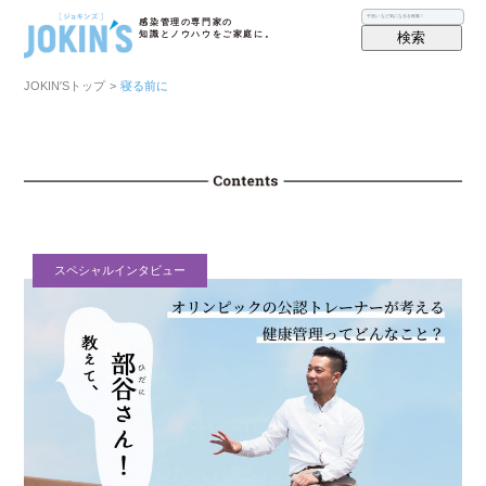
感染管理の専門家の
検索
知識とノウハウをご家庭に。
JOKIN′Sトップ
>
寝る前に
スペシャルインタビュー