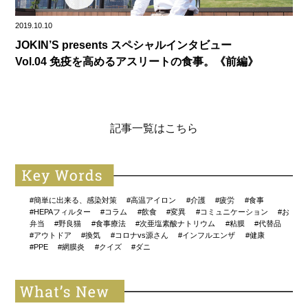
2019.10.10
JOKIN’S presents スペシャルインタビュー
Vol.04 免疫を高めるアスリートの食事。《前編》
記事一覧はこちら
#簡単に出来る、感染対策
#高温アイロン
#介護
#疲労
#食事
#HEPAフィルター
#コラム
#飲食
#変異
#コミュニケーション
#お
弁当
#野良猫
#食事療法
#次亜塩素酸ナトリウム
#粘膜
#代替品
#アウトドア
#換気
#コロナvs源さん
#インフルエンザ
#健康
#PPE
#網膜炎
#クイズ
#ダニ