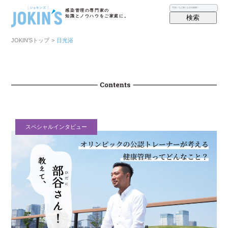
感染管理の専門家の
検索
知識とノウハウをご家庭に。
JOKIN′Sトップ
>
日光浴
スペシャルインタビュー