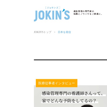
感染管理の専門家の
知識とノウハウをご家庭に。
JOKIN′Sトップ
>
日本を発信
医療従事者インタビュー