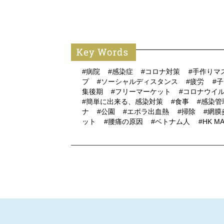
#病院
#感染症
#コロナ対策
#手作りマ
プ
#ソーシャルディスタンス
#疲労
#
集後期
#フリーマーケット
#コロナウイ
#簡単に出来る、感染対策
#食事
#感染管
ナ
#公園
#エボラ出血熱
#掃除
#網膜
ット
#腰痛の原因
#ベトナム人
#HK M