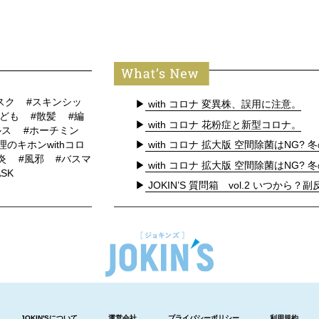
スク
#スキンシッ
▶
with コロナ 変異株、誤用に注意。
子ども
#散髪
#編
▶
with コロナ 花粉症と新型コロナ。
ルス
#ホーチミン
▶
with コロナ 拡大版 空間除菌はNG? 冬
理のキホンwithコロ
炎
#風邪
#バスマ
▶
with コロナ 拡大版 空間除菌はNG? 冬
ASK
▶
JOKIN’S 質問箱 vol.2 いつから？副反
JOKIN'Sについて
運営会社
プライバシーポリシー
利用規約