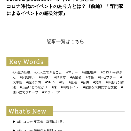
コロナ時代のイベントのあり方とは？《前編》「専門家
によるイベントの感染対策」
記事一覧はこちら
#人生の転機
#大人にできること
#マナー
#編集後期
#コロナvs源さ
ん
#お見舞い
#手洗い
#拭き方
#高齢者
#体操
#レセプター
#
大学院
#感染予防
#SFTS
#鞄
#生活
#台風
#変異
#手荒れ予防
法
#出会いとつながり
#尿
#簡易トイレ
#家族を大切にする文化
#
使い捨てグローブ
#アウトドア
▶
with コロナ 変異株、誤用に注意。
▶
with コロナ 花粉症と新型コロナ。