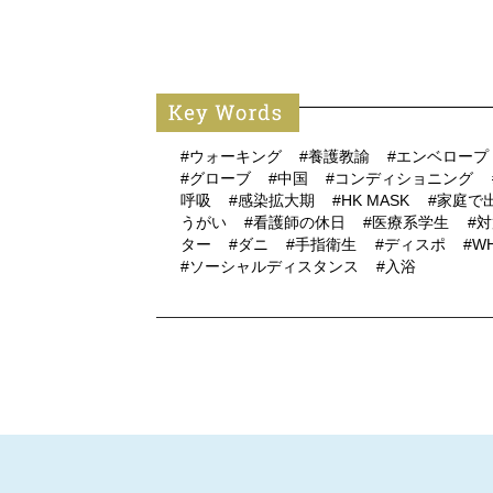
#ウォーキング
#養護教諭
#エンベロー
#グローブ
#中国
#コンディショニング
呼吸
#感染拡大期
#HK MASK
#家庭で
うがい
#看護師の休日
#医療系学生
#
ター
#ダニ
#手指衛生
#ディスポ
#W
#ソーシャルディスタンス
#入浴