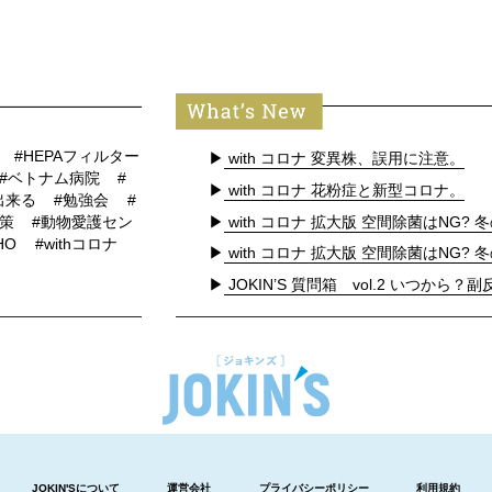
プ
#HEPAフィルター
▶
with コロナ 変異株、誤用に注意。
#ベトナム病院
#
▶
with コロナ 花粉症と新型コロナ。
出来る
#勉強会
#
▶
with コロナ 拡大版 空間除菌はNG? 冬
対策
#動物愛護セン
HO
#withコロナ
▶
with コロナ 拡大版 空間除菌はNG? 冬
▶
JOKIN’S 質問箱 vol.2 いつから？副反
JOKIN'Sについて
運営会社
プライバシーポリシー
利用規約