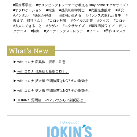
#医療系学生
#オリンピックトレーナーが教える stay home エクササイズ！
#オフロケーション
#乾燥
#感染制御学博士
#次亜塩素酸水
#研究
#メンタル
#医師が解説！
#雑用が生きる
#バランスの取れた食事
#
教えて、部谷さん！
#コロナ対策
#ウイルス対策
#クイズ
#コロナ
#大人にできること
#うがい
#エクササイズ
#環境清拭ワイプ
#リン
クナース
#特集
#ダイナミックストレッチ
#ソース
#手作りマスク
▶
with コロナ 変異株、誤用に注意。
▶
with コロナ 花粉症と新型コロナ。
▶
with コロナ 拡大版 空間除菌はNG? 冬の換気特...
▶
with コロナ 拡大版 空間除菌はNG? 冬の換気特...
▶
JOKIN’S 質問箱 vol.2 いつから？副反応は...