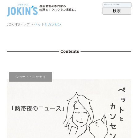
感染管理の専門家の
検索
知識とノウハウをご家庭に。
JOKIN′Sトップ
>
ペットとカンセン
ショート・エッセイ