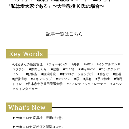
「私は愛犬家である」〜大学教授 K 氏の場合〜
記事一覧はこちら
#お父さんの感染管理
#ウォーキング
#外食
#2020
#インフルエンザ
ワクチン
#体のしくみ
#健康
#ゴミ箱
#stay home
#コンタクトポ
イント
#お弁当
#腹式呼吸
#オフロケーション方式
#働き方
#生活
#熱湯消毒
#スキンシップ
#マラソン
#尿
#共有
#手指衛生
#簡易
トイレ
#日本赤十字豊田看護大学
#アスレティックトレーナー
#スペシ
ャルインタビュー
▶
with コロナ 変異株、誤用に注意。
▶
with コロナ 花粉症と新型コロナ。