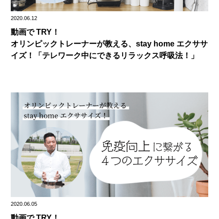
2020.06.12
動画で TRY！
オリンピックトレーナーが教える、stay home エクササ
イズ！「テレワーク中にできるリラックス呼吸法！」
動画でTRY!
2020.06.05
動画で TRY！