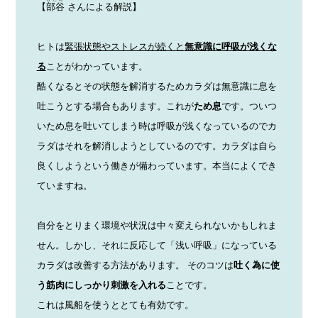
【
部谷
さんによる解説】
ヒトは
緊張状態やストレスが続くと
無意識に呼吸が浅くな
る
ことがわかっています。
酷くなるとその状態を解消するためカラダは無意識に息を
吐こうとする場合もあります。これが
ため息
です。ついつ
いため息を吐いてしまう時は呼吸が浅くなっているのでカ
ラダはそれを解消しようとしているのです。カラダは自ら
良くしようという働きが備わっています。本当によくでき
ていますね。
自分をとりまく環境や状況は中々変えられないかもしれま
せん。しかし、それに反応して「浅い呼吸」になっている
カラダは改善する方法があります。 そのコツは
吐く為に使
う筋肉にしっかり刺激を入れる
ことです。
これは風船を使うととても有効です。