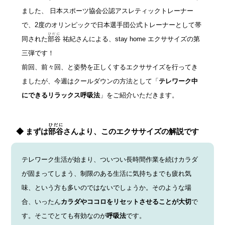
ました、 日本スポーツ協会公認アスレティックトレーナー
で、2度のオリンピックで日本選手団公式トレーナーとして帯
ひだに
同された
部谷
祐紀さんによる、stay home エクササイズの第
三弾です！
前回、前々回、と姿勢を正しくするエクササイズを行ってき
ましたが、今週はクールダウンの方法として「
テレワーク中
にできるリラックス呼吸法
」をご紹介いただきます。
ひだに
◆ まずは
部谷
さんより、このエクササイズの解説です
テレワーク生活が始まり、ついつい長時間作業を続けカラダ
が固まってしまう、制限のある生活に気持ちまでも疲れ気
味、という方も多いのではないでしょうか。そのような場
合、いったん
カラダやココロをリセットさせることが大切
で
す。そこでとても有効なのが
呼吸法
です。