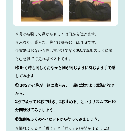
※鼻から吸って鼻からもしくは口から吐きます。
※お腹だけ膨らむ、胸だけ膨らむ、はＮＧです。
※実際はおなかも胸も前だけでなく360度風船のように膨
らむ意識で行えればベストです。
④ 吐く時も同じくおなかと胸が同じように沈むよう手で感
じてみます
⑤ おなかと胸が一緒に膨らみ、一緒に沈むよう意識ができ
たら、
5秒で吸って10秒で吐き、3秒止める、というリズムで5~10
分間続けてみましょう。
⑥逆側もふくめ2~3セットから行ってみましょう。
※慣れてくると「吸う」と「吐く」の時間を
1:2 → 1:3 →