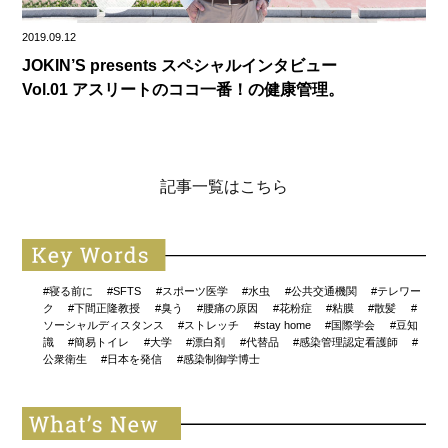
2019.09.12
JOKIN’S presents スペシャルインタビュー
Vol.01 アスリートのココ一番！の健康管理。
記事一覧はこちら
#寝る前に
#SFTS
#スポーツ医学
#水虫
#公共交通機関
#テレワー
ク
#下間正隆教授
#臭う
#腰痛の原因
#花粉症
#粘膜
#散髪
#
ソーシャルディスタンス
#ストレッチ
#stay home
#国際学会
#豆知
識
#簡易トイレ
#大学
#漂白剤
#代替品
#感染管理認定看護師
#
公衆衛生
#日本を発信
#感染制御学博士