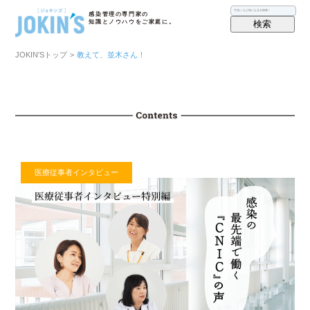
感染管理の専門家の
検索
知識とノウハウをご家庭に。
JOKIN′Sトップ
>
教えて、並木さん！
医療従事者インタビュー