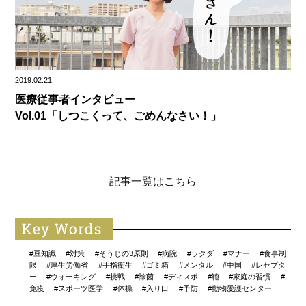
2019.02.21
医療従事者インタビュー
Vol.01「しつこくって、ごめんなさい！」
記事一覧はこちら
#豆知識
#対策
#そうじの3原則
#病院
#ラクダ
#マナー
#食事制
限
#厚生労働省
#手指衛生
#ゴミ箱
#メンタル
#中国
#レセプタ
ー
#ウォーキング
#挑戦
#除菌
#ディスポ
#鞄
#家庭の習慣
#
免疫
#スポーツ医学
#体操
#入り口
#予防
#動物愛護センター