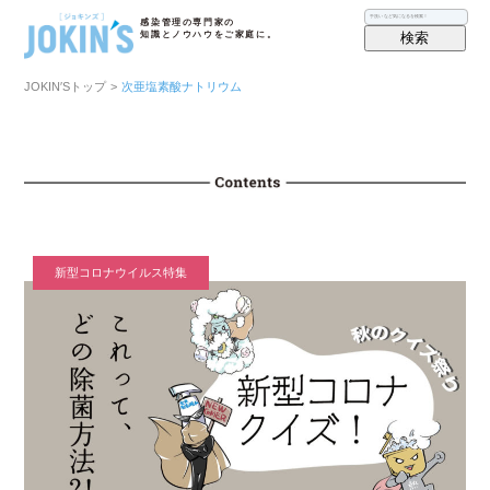
感染管理の専門家の
検索
知識とノウハウをご家庭に。
JOKIN′Sトップ
>
次亜塩素酸ナトリウム
新型コロナウイルス特集