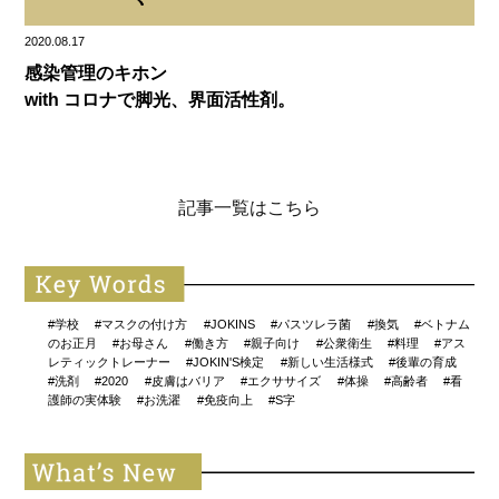
2020.08.17
感染管理のキホン
with コロナで脚光、界面活性剤。
記事一覧はこちら
#学校
#マスクの付け方
#JOKINS
#パスツレラ菌
#換気
#ベトナム
のお正月
#お母さん
#働き方
#親子向け
#公衆衛生
#料理
#アス
レティックトレーナー
#JOKIN'S検定
#新しい生活様式
#後輩の育成
#洗剤
#2020
#皮膚はバリア
#エクササイズ
#体操
#高齢者
#看
護師の実体験
#お洗濯
#免疫向上
#S字