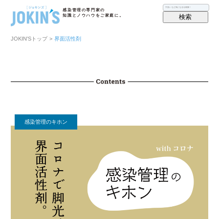
感染管理の専門家の
検索
知識とノウハウをご家庭に。
JOKIN′Sトップ
>
界面活性剤
感染管理のキホン