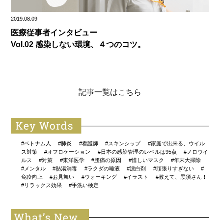
2019.08.09
医療従事者インタビュー
Vol.02 感染しない環境、４つのコツ。
記事一覧はこちら
#ベトナム人
#肺炎
#看護師
#スキンシップ
#家庭で出来る、ウイル
ス対策
#オフロケーション
#日本の感染管理のレベルは95点
#ノロウイ
ルス
#対策
#東洋医学
#腰痛の原因
#惜しいマスク
#年末大掃除
#メンタル
#熱湯消毒
#ラクダの唾液
#漂白剤
#頑張りすぎない
#
免疫向上
#お見舞い
#ウォーキング
#イラスト
#教えて、黒須さん！
#リラックス効果
#手洗い検定