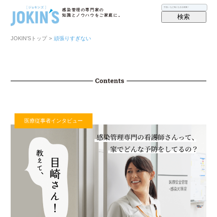
感染管理の専門家の
検索
知識とノウハウをご家庭に。
JOKIN′Sトップ
>
頑張りすぎない
医療従事者インタビュー