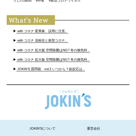
うじの3原則
#外食
#新型コロナウイルス
▶
with コロナ 変異株、誤用に注意。
▶
with コロナ 花粉症と新型コロナ。
▶
with コロナ 拡大版 空間除菌はNG? 冬の換気特...
▶
with コロナ 拡大版 空間除菌はNG? 冬の換気特...
▶
JOKIN’S 質問箱 vol.2 いつから？副反応は...
JOKIN'Sについて
運営会社