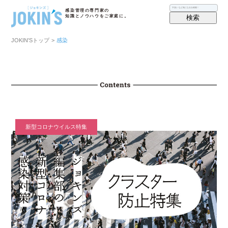
感染管理の専門家の
検索
知識とノウハウをご家庭に。
JOKIN′Sトップ
>
感染
新型コロナウイルス特集