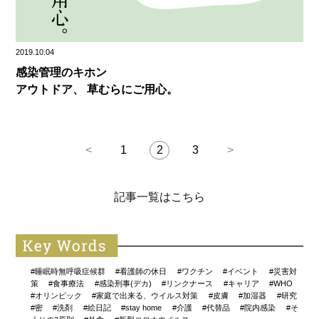
2019.10.04
感染管理のキホン
アウトドア、 草むらにご用心。
<
1
2
3
>
記事一覧はこちら
#睡眠時無呼吸症候群
#看護師の休日
#ワクチン
#イベント
#災害対
策
#食事療法
#感染刑事(デカ)
#リンクナース
#キャリア
#WHO
#オリンピック
#家庭で出来る、ウイルス対策
#皮膚
#加湿器
#研究
#密
#洗剤
#絵日記
#stay home
#介護
#代替品
#院内感染
#そ