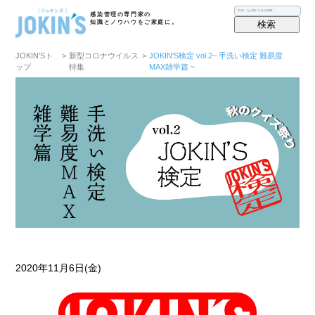
感染管理の専門家の
検索
知識とノウハウをご家庭に。
JOKIN′Sト
>
新型コロナウイルス
>
JOKIN'S検定 vol.2~ 手洗い検定 難易度
ップ
特集
MAX雑学篇 ~
2020年11月6日(金)