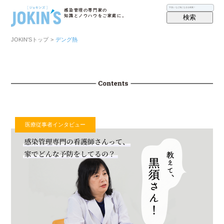
感染管理の専門家の
検索
知識とノウハウをご家庭に。
JOKIN′Sトップ
>
デング熱
医療従事者インタビュー