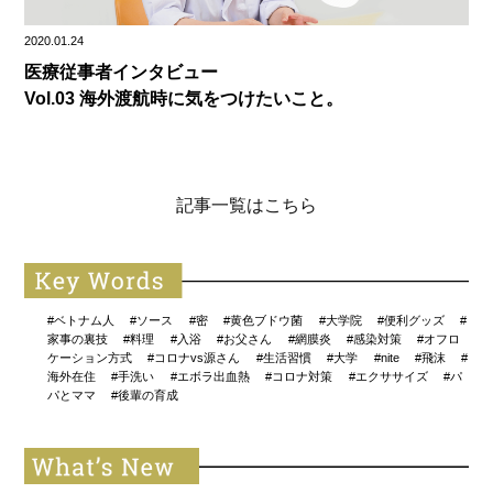
2020.01.24
医療従事者インタビュー
Vol.03 海外渡航時に気をつけたいこと。
記事一覧はこちら
#ベトナム人
#ソース
#密
#黄色ブドウ菌
#大学院
#便利グッズ
#
家事の裏技
#料理
#入浴
#お父さん
#網膜炎
#感染対策
#オフロ
ケーション方式
#コロナvs源さん
#生活習慣
#大学
#nite
#飛沫
#
海外在住
#手洗い
#エボラ出血熱
#コロナ対策
#エクササイズ
#パ
パとママ
#後輩の育成