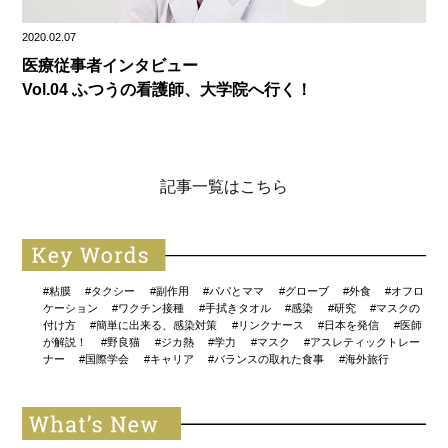
2020.02.07
医療従事者インタビュー
Vol.04 ふつうの看護師、大学院へ行く！
記事一覧はこちら
#粘膜
#タクシー
#副作用
#パパとママ
#グローブ
#外食
#オフロ
ケーション
#ワクチン接種
#手拭きタオル
#感染
#研究
#マスクの
付け方
#簡単に出来る、感染対策
#リンクナース
#日本を発信
#医師
が解説！
#野良猫
#ジカ熱
#学力
#マスク
#アスレティックトレー
ナー
#国際学会
#キャリア
#バランスの取れた食事
#海外旅行