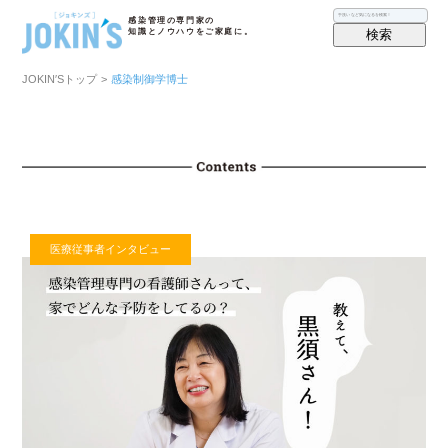
感染管理の専門家の
検索
知識とノウハウをご家庭に。
JOKIN′Sトップ
>
感染制御学博士
医療従事者インタビュー