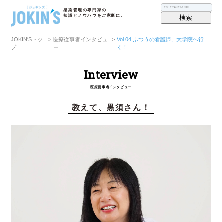
感染管理の専門家の
知識とノウハウをご家庭に。
検索
JOKIN′Sトッ
>
医療従事者インタビュ
>
Vol.04 ふつうの看護師、大学院へ行
プ
ー
く！
Interview
医療従事者インタビュー
教えて、黒須さん！