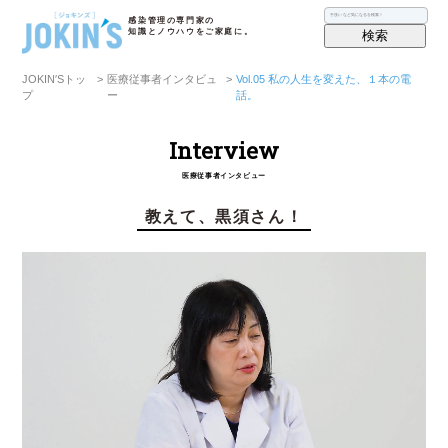
感染管理の専門家の
知識とノウハウをご家庭に。
検索
JOKIN′Sトッ
>
医療従事者インタビュ
>
Vol.05 私の人生を変えた、１本の電
プ
ー
話。
Interview
医療従事者インタビュー
教えて、黒須さん！