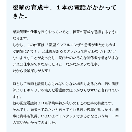
後輩の育成中、１本の電話がかかって
きた。
感染管理の仕事を長くやっていると、後輩の育成を意識するように
なります。
しかし、この仕事は 「新型インフルエンザの患者が出たから今す
ぐ病院にきて！」 と連絡があるとダッシュで向かわなければいけ
ないようなことがあったり、院内外のいろんな関係者を巻き込まな
ければ仕事ができなかったりと、なかなかタフな仕事。
だから後輩探しが大変！
時として医師を説得しなければいけない場面もあるため、若い看護
師よりもキャリアを積んだ看護師のほうがやりやすいと言われてい
ます。
他の認定看護師よりも平均年齢が高いのもこの仕事の特徴です。
それでも、頑張ってみたいと言ってくれる若い後輩が見つかり、無
事に資格も取得。いよいよバトンタッチできるかなという時、一本
の電話がかかってきました。