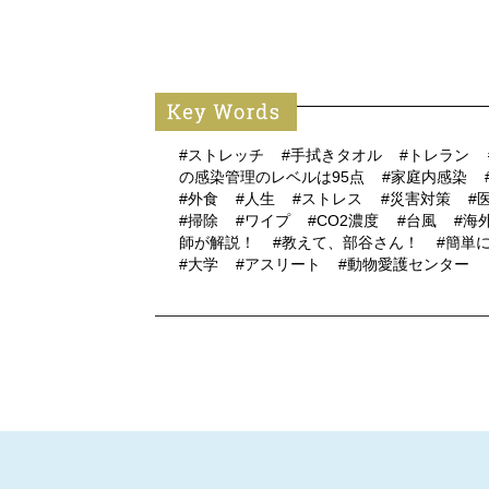
#ストレッチ
#手拭きタオル
#トレラン
の感染管理のレベルは95点
#家庭内感染
#外食
#人生
#ストレス
#災害対策
#
#掃除
#ワイプ
#CO2濃度
#台風
#海
師が解説！
#教えて、部谷さん！
#簡単
#大学
#アスリート
#動物愛護センター