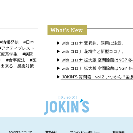
#情報発信
#日本
▶
with コロナ 変異株、誤用に注意。
#アクティブレスト
▶
with コロナ 花粉症と新型コロナ。
医療系学生
#病院
▶
with コロナ 拡大版 空間除菌はNG? 冬
外
#食事療法
#医
に出来る、感染対策
▶
with コロナ 拡大版 空間除菌はNG? 冬
▶
JOKIN’S 質問箱 vol.2 いつから？副反
JOKIN'Sについて
運営会社
プライバシーポリシー
利用規約