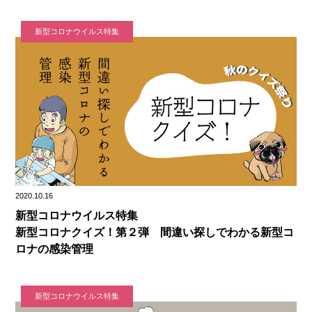
新型コロナウイルス特集
2020.10.16
新型コロナウイルス特集
新型コロナクイズ！第２弾 間違い探しでわかる新型コ
ロナの感染管理
新型コロナウイルス特集