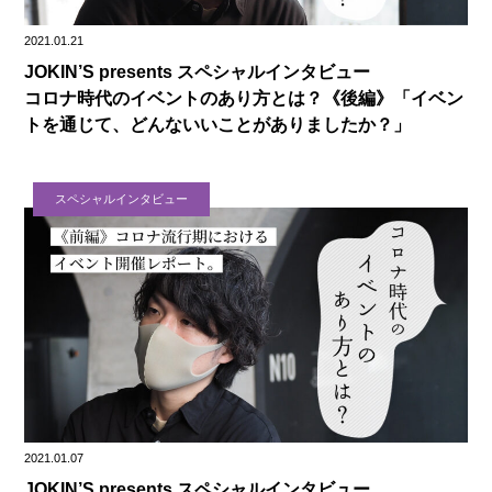
2021.01.21
JOKIN’S presents スペシャルインタビュー
コロナ時代のイベントのあり方とは？《後編》「イベン
トを通じて、どんないいことがありましたか？」
スペシャルインタビュー
2021.01.07
JOKIN’S presents スペシャルインタビュー