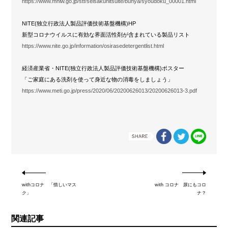
https://www.mhlw.go.jp/stf/seisakunitsuite/bunya/syoudoku_00001.html
NITE(独立行政法人製品評価技術基盤機構)HP
新型コロナウイルスに有効な界面活性剤が含まれている製品リスト
https://www.nite.go.jp/information/osirasedetergentlist.html
経済産業省・NITE(独立行政法人製品評価技術基盤機構)ポスター
「ご家庭にある洗剤を使って身近な物の消毒をしましょう」
https://www.meti.go.jp/press/2020/06/20200626013/20200626013-3.pdf
withコロナ 「惜しいマス
with コロナ 尿にもコロ
ク」
ナ？
関連記事