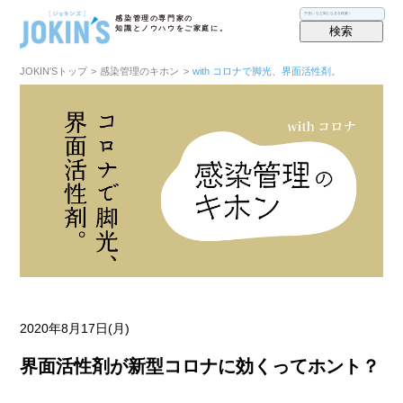
感染管理の専門家の
検索
知識とノウハウをご家庭に。
JOKIN′Sトップ
>
感染管理のキホン
>
with コロナで脚光、界面活性剤。
2020年8月17日(月)
界面活性剤が新型コロナに効くってホント？