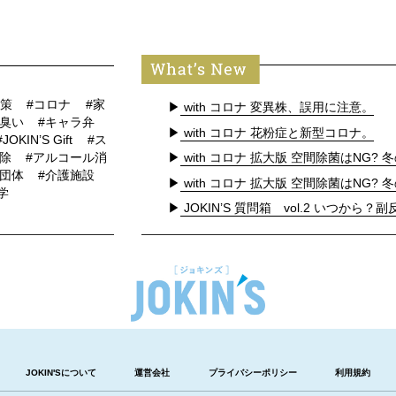
対策
#コロナ
#家
▶
with コロナ 変異株、誤用に注意。
#臭い
#キャラ弁
▶
with コロナ 花粉症と新型コロナ。
#JOKIN’S Gift
#ス
▶
with コロナ 拡大版 空間除菌はNG? 冬
掃除
#アルコール消
護団体
#介護施設
▶
with コロナ 拡大版 空間除菌はNG? 冬
学
▶
JOKIN’S 質問箱 vol.2 いつから？副反
JOKIN'Sについて
運営会社
プライバシーポリシー
利用規約