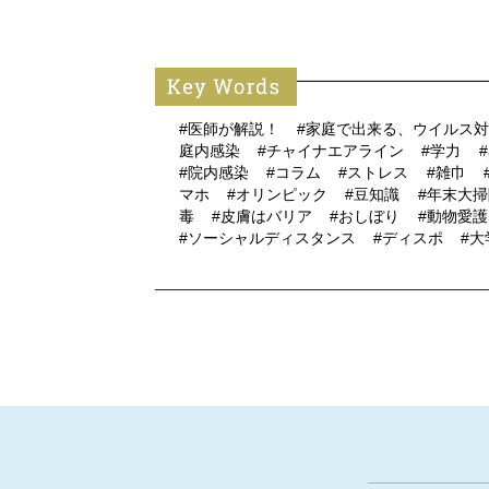
#医師が解説！
#家庭で出来る、ウイルス
庭内感染
#チャイナエアライン
#学力
#院内感染
#コラム
#ストレス
#雑巾
マホ
#オリンピック
#豆知識
#年末大
毒
#皮膚はバリア
#おしぼり
#動物愛
#ソーシャルディスタンス
#ディスポ
#大