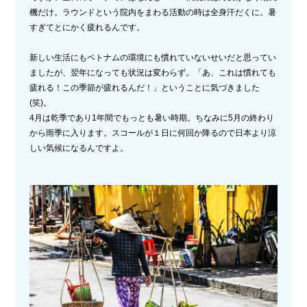
機だけ。ラウンドという院内をまわる活動の時は全身汗だくに。暑
すぎてとにかく疲れるんです。
新しい生活にもベトナムの環境にも慣れていないせいだと思ってい
ましたが、翌年になっても状況は変わらず。「あ、これは慣れても
疲れる！この季節が疲れるんだ！」ということに気づきました
(笑)。
4月は乾季であり1年間でもっとも暑い時期。ちなみに5月の終わり
から雨季に入ります。スコールが１日に何回か降るので日本より涼
しい気候になるんですよ。