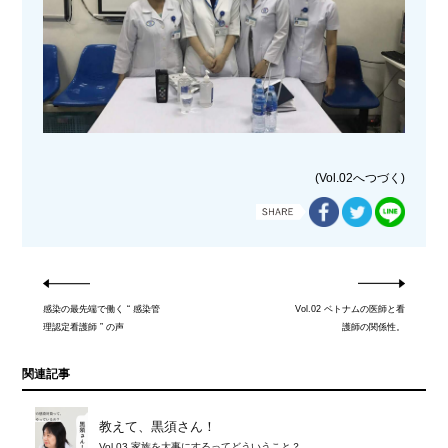
(Vol.02へつづく)
感染の最先端で働く “ 感染管
Vol.02 ベトナムの医師と看
理認定看護師 ” の声
護師の関係性。
関連記事
教えて、黒須さん！
Vol.03 家族を大事にするってどういうこと？