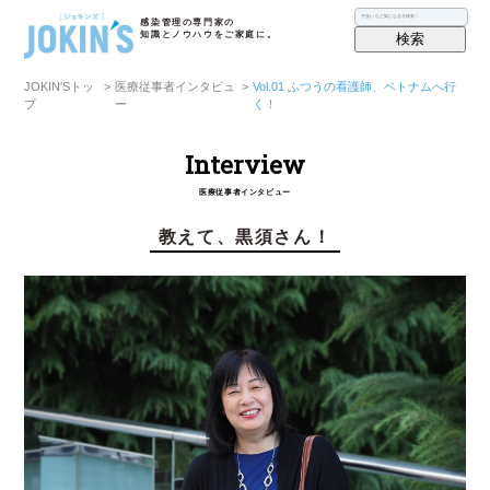
感染管理の専門家の
知識とノウハウをご家庭に。
検索
JOKIN′Sトッ
>
医療従事者インタビュ
>
Vol.01 ふつうの看護師、ベトナムへ行
プ
ー
く！
Interview
医療従事者インタビュー
教えて、黒須さん！