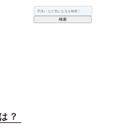
検索
は？