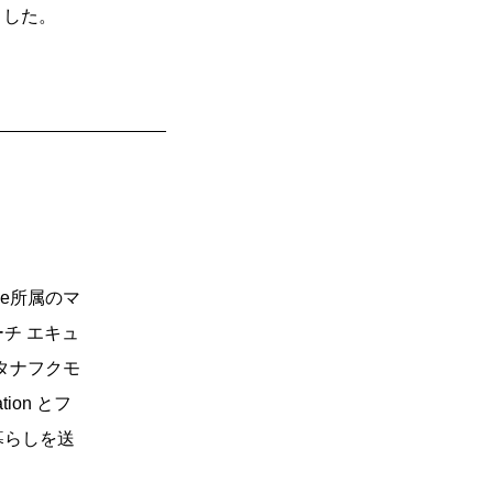
ました。
e所属のマ
ーチ エキュ
「タナフクモ
ion とフ
暮らしを送