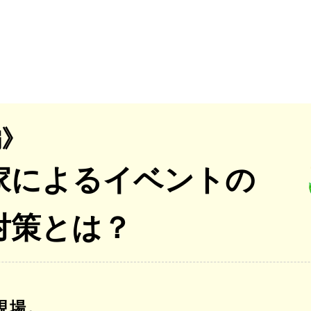
編》
家によるイベントの
対策とは？
現場。