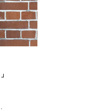
策」
ト。