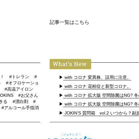
記事一覧はこちら
ズ！
#トレラン
#
▶
with コロナ 変異株、誤用に注意。
毒
#オフロケーショ
▶
with コロナ 花粉症と新型コロナ。
ク
#高温アイロン
▶
with コロナ 拡大版 空間除菌はNG? 冬
JOKINS
#お父さん
生きる
#漂白剤
#
▶
with コロナ 拡大版 空間除菌はNG? 冬
#アルコール手指消
▶
JOKIN’S 質問箱 vol.2 いつから？副反