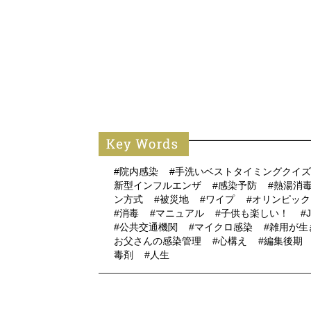
#院内感染
#手洗いベストタイミングクイ
新型インフルエンザ
#感染予防
#熱湯消
ン方式
#被災地
#ワイプ
#オリンピッ
#消毒
#マニュアル
#子供も楽しい！
#
#公共交通機関
#マイクロ感染
#雑用が
お父さんの感染管理
#心構え
#編集後期
毒剤
#人生